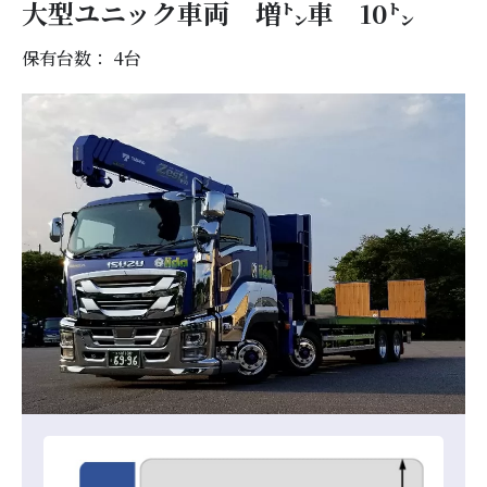
大型ユニック車両 増㌧車 10㌧
保有台数： 4
台