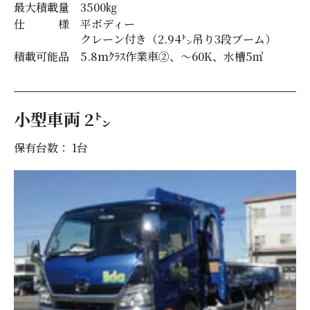
最大積載量
3500
㎏
仕 様
平ボディー
クレーン付き（2.94㌧吊り3段ブーム）
積載可能品
5.8mｸﾗｽ作業車②、～60K、水槽5㎥
小型車両 2㌧
保有台数： 1
台