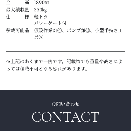
全 高
1890
㎜
最大積載量
350
㎏
仕 様
軽トラ
パワーゲート付
積載可能品
仮設作業灯④、ポンプ類⑩、小型手持ち工
具⑤
※上記はあくまで一例です。記載物でも重量や高さによ
っては積載不可となる恐れがあります。
お問い合わせ
CONTACT