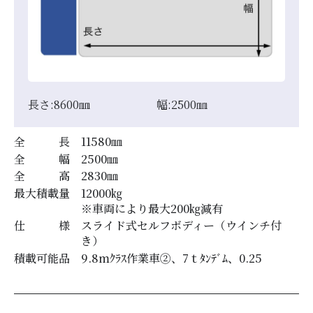
長さ:
8600
㎜
幅:
2500
㎜
全 長
11580
㎜
全 幅
2500
㎜
全 高
2830
㎜
最大積載量
12000
㎏
※車両により最大200㎏減有
仕 様
スライド式セルフボディー（ウインチ付
き）
積載可能品
9.8mｸﾗｽ作業車②、7ｔﾀﾝﾃﾞﾑ、0.25