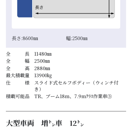
長さ:
8600
㎜
幅:
2500
㎜
全 長
11480
㎜
全 幅
2500
㎜
全 高
2880
㎜
最大積載量
13900
㎏
仕 様
スライド式セルフボディー（ウィンチ付
き）
積載可能品
TR、ブーム18m、7.9mｸﾗｽ作業車⑤
大型車両 増㌧車 12㌧