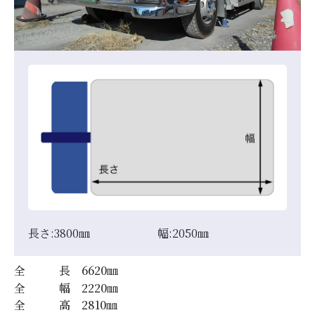
長さ:
3800
㎜
幅:
2050
㎜
全 長
6620
㎜
全 幅
2220
㎜
全 高
2810
㎜