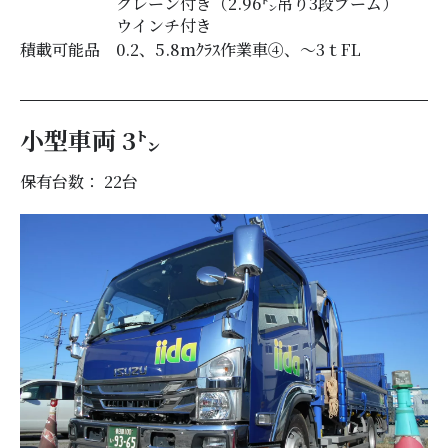
クレーン付き（2.96㌧吊り3段ブーム）
ウインチ付き
積載可能品
0.2、5.8mｸﾗｽ作業車④、～3ｔFL
小型車両 3㌧
保有台数： 22
台