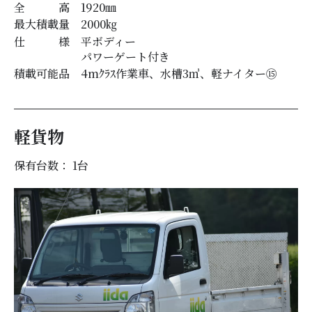
全 高
1920
㎜
最大積載量
2000
㎏
仕 様
平ボディー
パワーゲート付き
積載可能品
4mｸﾗｽ作業車、水槽3㎥、軽ナイター⑮
軽貨物
保有台数： 1
台