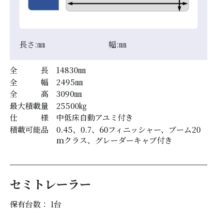
長さ:
㎜
幅:
㎜
全 長
14830
㎜
全 幅
2495
㎜
全 高
3090
㎜
最大積載量
25500
㎏
仕 様
中低床自動アユミ付き
積載可能品
0.45、0.7、60フィニッシャー、ブーム20
ｍクラス、グレーダーキャブ付き
セミトレーラー
保有台数： 1
台