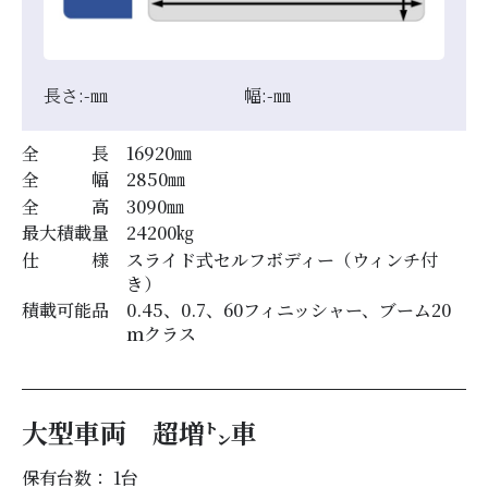
長さ:
-
㎜
幅:
-
㎜
全 長
16920
㎜
全 幅
2850
㎜
全 高
3090
㎜
最大積載量
24200
㎏
仕 様
スライド式セルフボディー（ウィンチ付
き）
積載可能品
0.45、0.7、60フィニッシャー、ブーム20
ｍクラス
大型車両 超増㌧車
保有台数： 1
台