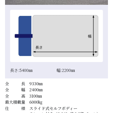
長さ:
5400
㎜
幅:
2200
㎜
全 長
9330
㎜
全 幅
2400
㎜
全 高
3100
㎜
最大積載量
6000
㎏
仕 様
スライド式セルフボディー