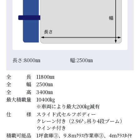
長さ:
8000
㎜
幅:
2500
㎜
全 長
11800
㎜
全 幅
2500
㎜
全 高
3400
㎜
最大積載量
10400
㎏
※車両により最大200㎏減有
仕 様
スライド式セルフボディー
クレーン付き（2.96㌧吊り4段ブーム）
ウインチ付き
積載可能品
1坪倉庫③、9.8mｸﾗｽ作業車③、4mｸﾗｽﾀｲﾔ