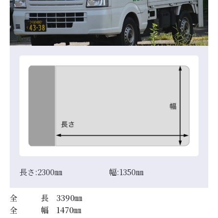
長さ:
2300
㎜
幅:
1350
㎜
全 長
3390
㎜
全 幅
1470
㎜