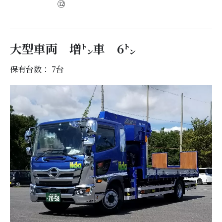
⑫
大型車両 増㌧車 6㌧
保有台数： 7
台