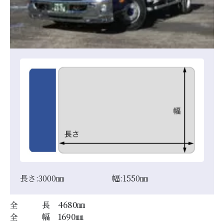
長さ:
3000
㎜
幅:
1550
㎜
全 長
4680
㎜
全 幅
1690
㎜